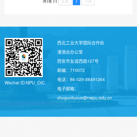
共1条
1/1
上页
1
下页
西北工业大学国际合作处
港澳台办公室
西安市友谊西路127号
邮编：710072
电话：86-029-88491264
Wechat ID:NPU_OIC
电子邮箱：
chuguoliuxue@nwpu.edu.cn